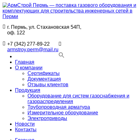
Перейти
к
содержимому
г. Пермь, ул. Стахановская 54П,
АрмСтрой
Поставки
оф. 122
Пермь
промышленного
—
газового
+7 (342) 277-89-22
поставка
оборудования
armstroy.perm@mail.ru
газового
и
оборудования
комплектующих
Главная
и
для
О компании
комплектующих
строительства
Сертификаты
для
в
Документация
строительства
Перми
Отзывы клиентов
инженерных
Продукция
сетей
Оборудование для систем газоснабжения и
в
газораспределения
Перми
Трубопроводная арматура
Измерительное оборудование
Электроприводы
Новости
Контакты