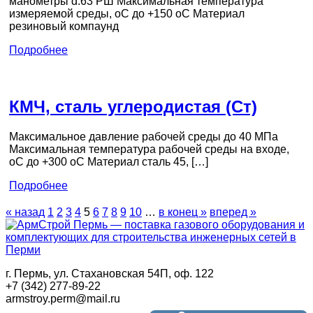
манометры d.63 РШ Максимальная температура
измеряемой среды, оС до +150 оС Материал
резиновый компаунд
Подробнее
КМЧ, сталь углеродистая (Ст)
Максимальное давление рабочей среды до 40 МПа
Максимальная температура рабочей среды на входе,
оС до +300 оС Материал сталь 45, […]
Подробнее
« назад
1
2
3
4
5
6
7
8
9
10
…
в конец »
вперед »
г. Пермь, ул. Стахановская 54П, оф. 122
+7 (342) 277-89-22
armstroy.perm@mail.ru