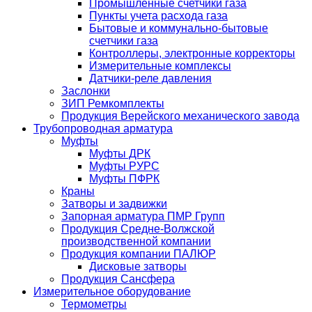
Промышленные счетчики газа
Пункты учета расхода газа
Бытовые и коммунально-бытовые
счетчики газа
Контроллеры, электронные корректоры
Измерительные комплексы
Датчики-реле давления
Заслонки
ЗИП Ремкомплекты
Продукция Верейского механического завода
Трубопроводная арматура
Муфты
Муфты ДРК
Муфты РУРС
Муфты ПФРК
Краны
Затворы и задвижки
Запорная арматура ПМР Групп
Продукция Средне-Волжской
производственной компании
Продукция компании ПАЛЮР
Дисковые затворы
Продукция Сансфера
Измерительное оборудование
Термометры