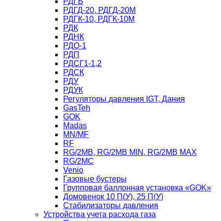
РДГБ
РДГД-20, РДГД-20М
РДГК-10, РДГК-10М
РДК
РДНК
РДО-1
РДП
РДСГ1-1,2
РДСК
РДУ
РДУК
Регуляторы давления IGT, Дания
GasTeh
GOK
Madas
MN/MF
RF
RG/2MB, RG/2MB MIN, RG/2MB MAX
RG/2MC
Venio
Газовые бустеры
Групповая баллонная установка «GOK»
Домовенок 10 П(У), 25 П(У)
Стабилизаторы давления
Устройства учета расхода газа