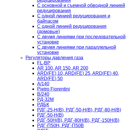
редуцирования
С основной и съемной обводной линией
редуцирования
С одной линией редуцирования и
байпасом
С одной линией редуцирования
(домовые)
С двумя линиями при последовательной
установке
C двумя линиями при параллельной
установке
Регуляторы давления газа
FL-BP
AR 100, AR 150, AR 200
ARD(FE) 10, ARD(FE) 25, ARD(FE) 40,
ARD(FE) 50
A/140
Рietro Fiorentini
B/240
РД-32М
РДБК
РДГ-25-Н(В), РДГ-50-Н(В), РДГ-80-Н(В)
РДГ-50-Н(В)
РДГ-50Н(В), РДГ-80Н(В), РДГ-150Н(В)
РДГ-П50Н, РДГ-П50В