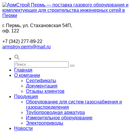
Перейти
к
содержимому
г. Пермь, ул. Стахановская 54П,
АрмСтрой
Поставки
оф. 122
Пермь
промышленного
—
газового
+7 (342) 277-89-22
поставка
оборудования
armstroy.perm@mail.ru
газового
и
оборудования
комплектующих
и
для
Искать:
комплектующих
строительства
Поиск
Главная
для
в
О компании
строительства
Перми
Сертификаты
инженерных
Документация
сетей
Отзывы клиентов
в
Продукция
Перми
Оборудование для систем газоснабжения и
газораспределения
Трубопроводная арматура
Измерительное оборудование
Электроприводы
Новости