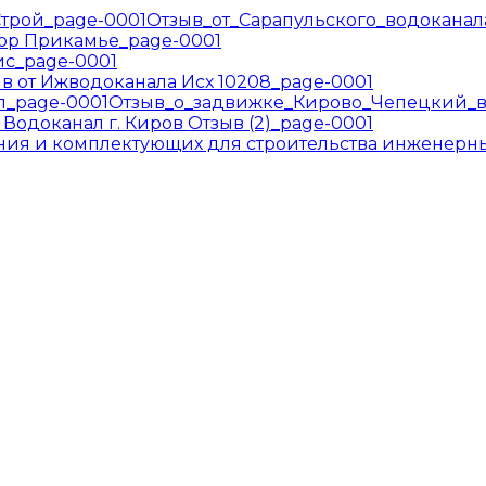
Отзыв_от_Сарапульского_водокана
ор Прикамье_page-0001
ис_page-0001
в от Ижводоканала Исх 10208_page-0001
Отзыв_о_задвижке_Кирово_Чепецкий_в
Водоканал г. Киров Отзыв (2)_page-0001