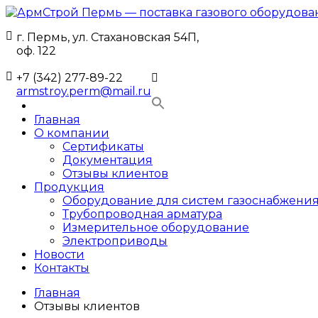
Перейти
к
г. Пермь, ул. Стахановская 54П,
содержимому
АрмСтрой
Поставки
оф. 122
Пермь
промышленного
—
газового
+7 (342) 277-89-22
поставка
оборудования
armstroy.perm@mail.ru
газового
и
оборудования
комплектующих
Главная
и
для
О компании
комплектующих
строительства
Сертификаты
для
в
Документация
строительства
Перми
Отзывы клиентов
инженерных
Продукция
сетей
Оборудование для систем газоснабжения
в
Трубопроводная арматура
Перми
Измерительное оборудование
Электроприводы
Новости
Контакты
Главная
Отзывы клиентов