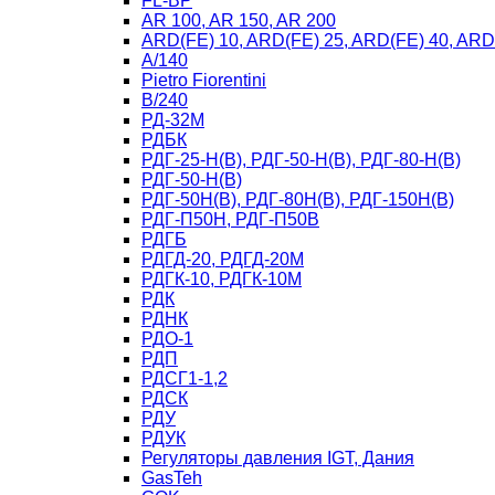
FL-BP
AR 100, AR 150, AR 200
ARD(FE) 10, ARD(FE) 25, ARD(FE) 40, ARD
A/140
Рietro Fiorentini
B/240
РД-32М
РДБК
РДГ-25-Н(В), РДГ-50-Н(В), РДГ-80-Н(В)
РДГ-50-Н(В)
РДГ-50Н(В), РДГ-80Н(В), РДГ-150Н(В)
РДГ-П50Н, РДГ-П50В
РДГБ
РДГД-20, РДГД-20М
РДГК-10, РДГК-10М
РДК
РДНК
РДО-1
РДП
РДСГ1-1,2
РДСК
РДУ
РДУК
Регуляторы давления IGT, Дания
GasTeh