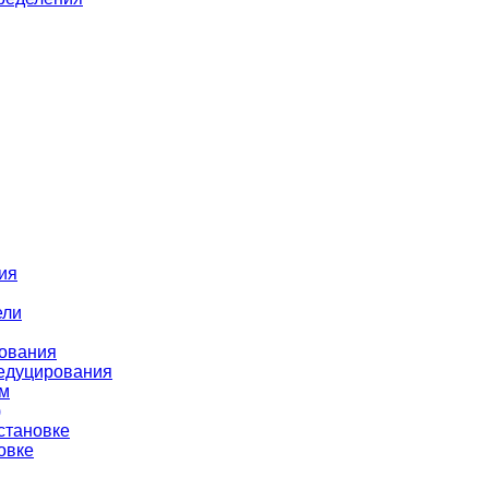
ия
ели
рования
редуцирования
ом
)
становке
овке