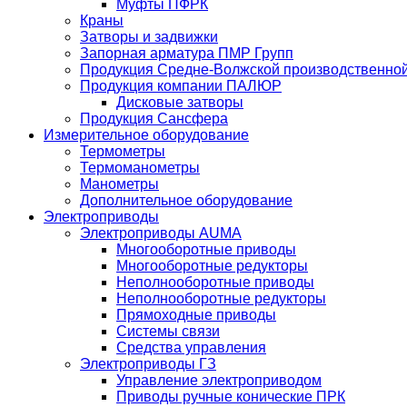
Муфты ПФРК
Краны
Затворы и задвижки
Запорная арматура ПМР Групп
Продукция Средне-Волжской производственно
Продукция компании ПАЛЮР
Дисковые затворы
Продукция Сансфера
Измерительное оборудование
Термометры
Термоманометры
Манометры
Дополнительное оборудование
Электроприводы
Электроприводы AUMA
Многооборотные приводы
Многооборотные редукторы
Неполнооборотные приводы
Неполнооборотные редукторы
Прямоходные приводы
Системы связи
Средства управления
Электроприводы ГЗ
Управление электроприводом
Приводы ручные конические ПРК