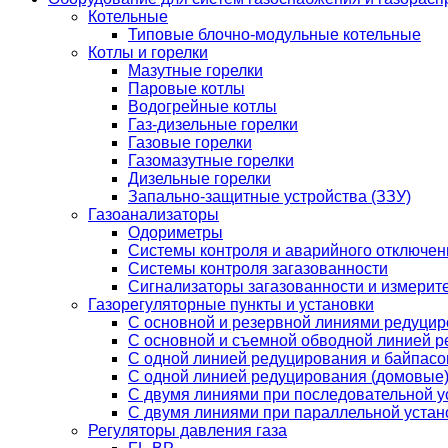
Котельные
Типовые блочно-модульные котельные
Котлы и горелки
Мазутные горелки
Паровые котлы
Водогрейные котлы
Газ-дизельные горелки
Газовые горелки
Газомазутные горелки
Дизельные горелки
Запально-защитные устройства (ЗЗУ)
Газоанализаторы
Одориметры
Системы контроля и аварийного отключен
Системы контроля загазованности
Сигнализаторы загазованности и измерит
Газорегуляторные пункты и установки
С основной и резервной линиями редуци
С основной и съемной обводной линией 
С одной линией редуцирования и байпас
С одной линией редуцирования (домовые
С двумя линиями при последовательной у
C двумя линиями при параллельной устан
Регуляторы давления газа