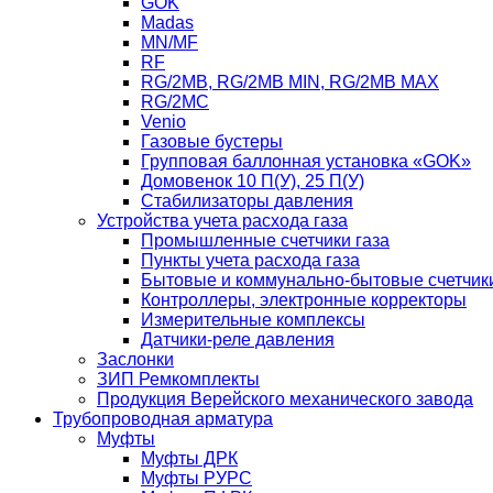
GOK
Madas
MN/MF
RF
RG/2MB, RG/2MB MIN, RG/2MB MAX
RG/2MC
Venio
Газовые бустеры
Групповая баллонная установка «GOK»
Домовенок 10 П(У), 25 П(У)
Стабилизаторы давления
Устройства учета расхода газа
Промышленные счетчики газа
Пункты учета расхода газа
Бытовые и коммунально-бытовые счетчики
Контроллеры, электронные корректоры
Измерительные комплексы
Датчики-реле давления
Заслонки
ЗИП Ремкомплекты
Продукция Верейского механического завода
Трубопроводная арматура
Муфты
Муфты ДРК
Муфты РУРС