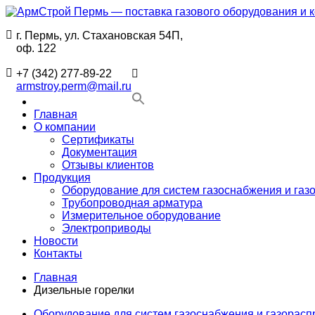
Перейти
к
г. Пермь, ул. Стахановская 54П,
содержимому
АрмСтрой
Поставки
оф. 122
Пермь
промышленного
—
газового
+7 (342) 277-89-22
поставка
оборудования
armstroy.perm@mail.ru
газового
и
оборудования
комплектующих
Главная
и
для
О компании
комплектующих
строительства
Сертификаты
для
в
Документация
строительства
Перми
Отзывы клиентов
инженерных
Продукция
сетей
Оборудование для систем газоснабжения и газ
в
Трубопроводная арматура
Перми
Измерительное оборудование
Электроприводы
Новости
Контакты
Главная
Дизельные горелки
Оборудование для систем газоснабжения и газорас