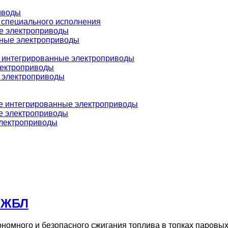
иводы
 специального исполнения
е электроприводы
ные электроприводы
интегрированные электроприводы
лектроприводы
 электроприводы
 интегрированные электроприводы
 электроприводы
лектроприводы
 ЖБЛ
номного и безопасного сжигания топлива в топках паровых