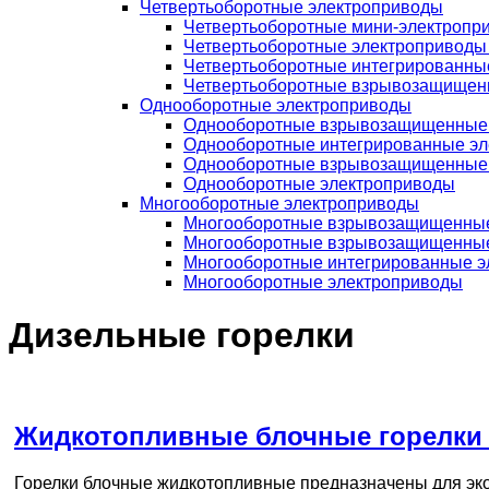
Четвертьоборотные электроприводы
Четвертьоборотные мини-электропр
Четвертьоборотные электроприводы
Четвертьоборотные интегрированны
Четвертьоборотные взрывозащищен
Однооборотные электроприводы
Однооборотные взрывозащищенные 
Однооборотные интегрированные э
Однооборотные взрывозащищенные
Однооборотные электроприводы
Многооборотные электроприводы
Многооборотные взрывозащищенные
Многооборотные взрывозащищенные
Многооборотные интегрированные э
Многооборотные электроприводы
Дизельные горелки
Жидкотопливные блочные горелки
Горелки блочные жидкотопливные предназначены для эко