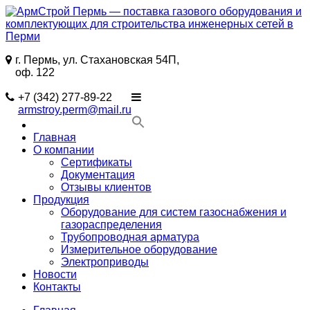
Перейти
к
содержимому
г. Пермь, ул. Стахановская 54П,
АрмСтрой
Поставки
оф. 122
Пермь
промышленного
—
газового
+7 (342) 277-89-22
поставка
оборудования
armstroy.perm@mail.ru
газового
и
оборудования
комплектующих
Главная
и
для
О компании
комплектующих
строительства
Сертификаты
для
в
Документация
строительства
Перми
Отзывы клиентов
инженерных
Продукция
сетей
Оборудование для систем газоснабжения и
в
газораспределения
Перми
Трубопроводная арматура
Измерительное оборудование
Электроприводы
Новости
Контакты