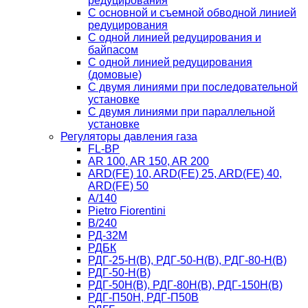
редуцирования
С основной и съемной обводной линией
редуцирования
С одной линией редуцирования и
байпасом
С одной линией редуцирования
(домовые)
С двумя линиями при последовательной
установке
C двумя линиями при параллельной
установке
Регуляторы давления газа
FL-BP
AR 100, AR 150, AR 200
ARD(FE) 10, ARD(FE) 25, ARD(FE) 40,
ARD(FE) 50
A/140
Рietro Fiorentini
B/240
РД-32М
РДБК
РДГ-25-Н(В), РДГ-50-Н(В), РДГ-80-Н(В)
РДГ-50-Н(В)
РДГ-50Н(В), РДГ-80Н(В), РДГ-150Н(В)
РДГ-П50Н, РДГ-П50В