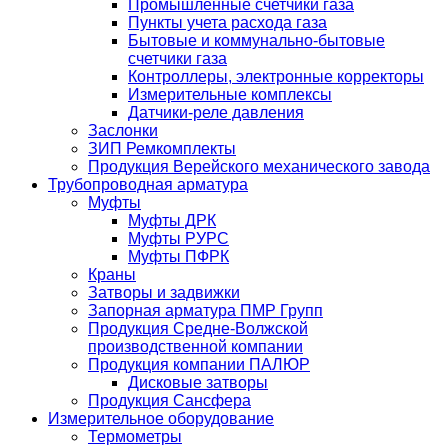
Промышленные счетчики газа
Пункты учета расхода газа
Бытовые и коммунально-бытовые
счетчики газа
Контроллеры, электронные корректоры
Измерительные комплексы
Датчики-реле давления
Заслонки
ЗИП Ремкомплекты
Продукция Верейского механического завода
Трубопроводная арматура
Муфты
Муфты ДРК
Муфты РУРС
Муфты ПФРК
Краны
Затворы и задвижки
Запорная арматура ПМР Групп
Продукция Средне-Волжской
производственной компании
Продукция компании ПАЛЮР
Дисковые затворы
Продукция Сансфера
Измерительное оборудование
Термометры