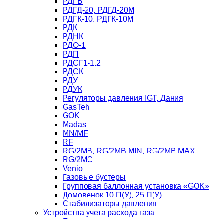
РДГБ
РДГД-20, РДГД-20М
РДГК-10, РДГК-10М
РДК
РДНК
РДО-1
РДП
РДСГ1-1,2
РДСК
РДУ
РДУК
Регуляторы давления IGT, Дания
GasTeh
GOK
Madas
MN/MF
RF
RG/2MB, RG/2MB MIN, RG/2MB MAX
RG/2MC
Venio
Газовые бустеры
Групповая баллонная установка «GOK»
Домовенок 10 П(У), 25 П(У)
Стабилизаторы давления
Устройства учета расхода газа