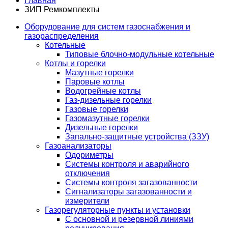
Главная
ЗИП Ремкомплекты
Оборудование для систем газоснабжения и
газораспределения
Котельные
Типовые блочно-модульные котельные
Котлы и горелки
Мазутные горелки
Паровые котлы
Водогрейные котлы
Газ-дизельные горелки
Газовые горелки
Газомазутные горелки
Дизельные горелки
Запально-защитные устройства (ЗЗУ)
Газоанализаторы
Одориметры
Системы контроля и аварийного
отключения
Системы контроля загазованности
Сигнализаторы загазованности и
измерители
Газорегуляторные пункты и установки
С основной и резервной линиями