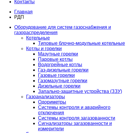
Контакты
Главная
РДП
Оборудование для систем газоснабжения и
газораспределения
Котельные
Типовые блочно-модульные котельные
Котлы и горелки
Мазутные горелки
Паровые котлы
Водогрейные котлы
Газ-дизельные горелки
Газовые горелки
Газомазутные горелки
Дизельные горелки
Запально-защитные устройства (ЗЗУ)
Газоанализаторы
Одориметры
Системы контроля и аварийного
отключения
Системы контроля загазованности
Сигнализаторы загазованности и
измерители