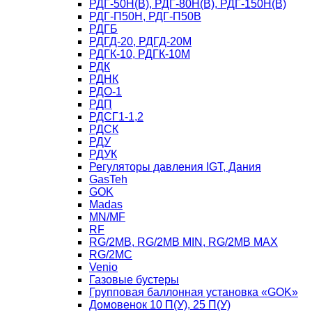
РДГ-50Н(В), РДГ-80Н(В), РДГ-150Н(В)
РДГ-П50Н, РДГ-П50В
РДГБ
РДГД-20, РДГД-20М
РДГК-10, РДГК-10М
РДК
РДНК
РДО-1
РДП
РДСГ1-1,2
РДСК
РДУ
РДУК
Регуляторы давления IGT, Дания
GasTeh
GOK
Madas
MN/MF
RF
RG/2MB, RG/2MB MIN, RG/2MB MAX
RG/2MC
Venio
Газовые бустеры
Групповая баллонная установка «GOK»
Домовенок 10 П(У), 25 П(У)