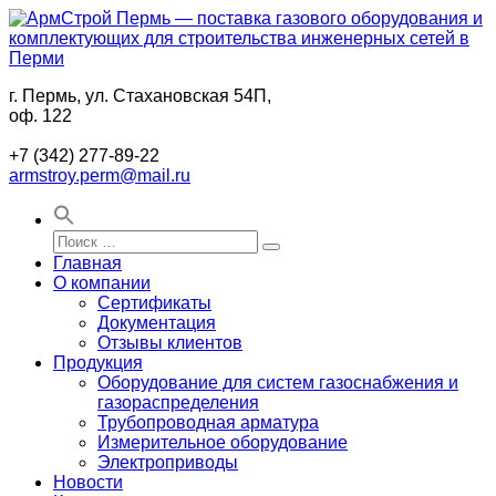
Перейти
к
содержимому
г. Пермь, ул. Стахановская 54П,
АрмСтрой
Поставки
оф. 122
Пермь
промышленного
—
газового
+7 (342) 277-89-22
поставка
оборудования
armstroy.perm@mail.ru
газового
и
оборудования
комплектующих
и
для
Искать:
комплектующих
строительства
Поиск
Главная
для
в
О компании
строительства
Перми
Сертификаты
инженерных
Документация
сетей
Отзывы клиентов
в
Продукция
Перми
Оборудование для систем газоснабжения и
газораспределения
Трубопроводная арматура
Измерительное оборудование
Электроприводы
Новости