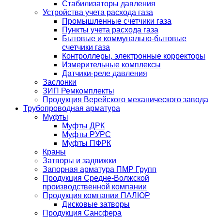
Стабилизаторы давления
Устройства учета расхода газа
Промышленные счетчики газа
Пункты учета расхода газа
Бытовые и коммунально-бытовые
счетчики газа
Контроллеры, электронные корректоры
Измерительные комплексы
Датчики-реле давления
Заслонки
ЗИП Ремкомплекты
Продукция Верейского механического завода
Трубопроводная арматура
Муфты
Муфты ДРК
Муфты РУРС
Муфты ПФРК
Краны
Затворы и задвижки
Запорная арматура ПМР Групп
Продукция Средне-Волжской
производственной компании
Продукция компании ПАЛЮР
Дисковые затворы
Продукция Сансфера