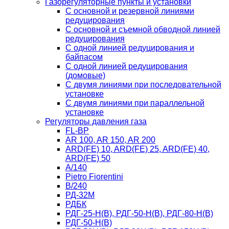
Газорегуляторные пункты и установки
С основной и резервной линиями
редуцирования
С основной и съемной обводной линией
редуцирования
С одной линией редуцирования и
байпасом
С одной линией редуцирования
(домовые)
С двумя линиями при последовательной
установке
C двумя линиями при параллельной
установке
Регуляторы давления газа
FL-BP
AR 100, AR 150, AR 200
ARD(FE) 10, ARD(FE) 25, ARD(FE) 40,
ARD(FE) 50
A/140
Рietro Fiorentini
B/240
РД-32М
РДБК
РДГ-25-Н(В), РДГ-50-Н(В), РДГ-80-Н(В)
РДГ-50-Н(В)