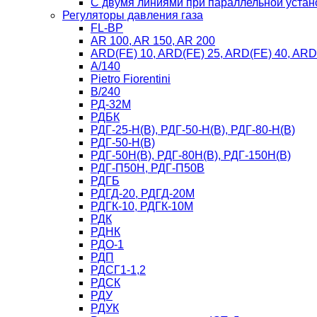
C двумя линиями при параллельной устан
Регуляторы давления газа
FL-BP
AR 100, AR 150, AR 200
ARD(FE) 10, ARD(FE) 25, ARD(FE) 40, ARD
A/140
Рietro Fiorentini
B/240
РД-32М
РДБК
РДГ-25-Н(В), РДГ-50-Н(В), РДГ-80-Н(В)
РДГ-50-Н(В)
РДГ-50Н(В), РДГ-80Н(В), РДГ-150Н(В)
РДГ-П50Н, РДГ-П50В
РДГБ
РДГД-20, РДГД-20М
РДГК-10, РДГК-10М
РДК
РДНК
РДО-1
РДП
РДСГ1-1,2
РДСК
РДУ
РДУК