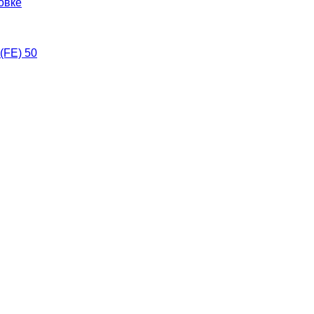
овке
(FE) 50