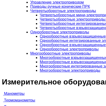
Управление электроприводом
Приводы ручные конические ПРК
Четвертьоборотные электроприводы
Четвертьоборотные мини-электропр
Четвертьоборотные электроприводы
Четвертьоборотные интегрированны
Четвертьоборотные взрывозащищен
Однооборотные электроприводы
Однооборотные взрывозащищенные 
Однооборотные интегрированные э
Однооборотные взрывозащищенные
Однооборотные электроприводы
Многооборотные электроприводы
Многооборотные взрывозащищенные
Многооборотные взрывозащищенные
Многооборотные интегрированные э
Многооборотные электроприводы
Измерительное оборудова
Манометры
Термоманометры