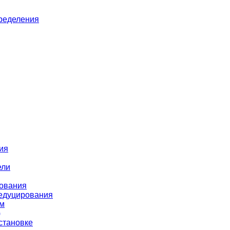
пределения
ия
ели
рования
редуцирования
ом
)
становке