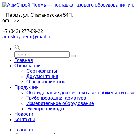
Перейти
к
г. Пермь, ул. Стахановская 54П,
содержимому
АрмСтрой
Поставки
оф. 122
Пермь
промышленного
—
газового
+7 (342) 277-89-22
поставка
оборудования
armstroy.perm@mail.ru
газового
и
оборудования
комплектующих
и
для
Искать:
комплектующих
строительства
Поиск
Главная
для
в
О компании
строительства
Перми
Сертификаты
инженерных
Документация
сетей
Отзывы клиентов
в
Продукция
Перми
Оборудование для систем газоснабжения и газ
Трубопроводная арматура
Измерительное оборудование
Электроприводы
Новости
Контакты
Главная