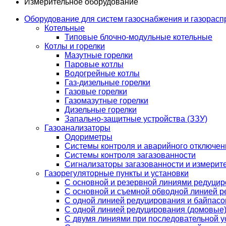
Измерительное оборудование
Оборудование для систем газоснабжения и газорас
Котельные
Типовые блочно-модульные котельные
Котлы и горелки
Мазутные горелки
Паровые котлы
Водогрейные котлы
Газ-дизельные горелки
Газовые горелки
Газомазутные горелки
Дизельные горелки
Запально-защитные устройства (ЗЗУ)
Газоанализаторы
Одориметры
Системы контроля и аварийного отключен
Системы контроля загазованности
Сигнализаторы загазованности и измерит
Газорегуляторные пункты и установки
С основной и резервной линиями редуци
С основной и съемной обводной линией 
С одной линией редуцирования и байпас
С одной линией редуцирования (домовые
С двумя линиями при последовательной у