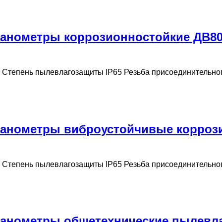
анометры коррозионностойкие ДВ800
0 Степень пылевлагозащиты IP65 Резьба присоединительног
анометры виброустойчивые коррози
0 Степень пылевлагозащиты IP65 Резьба присоединительног
манометры общетехнические пылевл