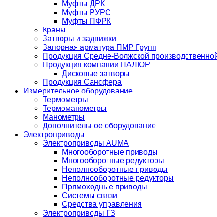
Муфты ДРК
Муфты РУРС
Муфты ПФРК
Краны
Затворы и задвижки
Запорная арматура ПМР Групп
Продукция Средне-Волжской производственно
Продукция компании ПАЛЮР
Дисковые затворы
Продукция Сансфера
Измерительное оборудование
Термометры
Термоманометры
Манометры
Дополнительное оборудование
Электроприводы
Электроприводы AUMA
Многооборотные приводы
Многооборотные редукторы
Неполнооборотные приводы
Неполнооборотные редукторы
Прямоходные приводы
Системы связи
Средства управления
Электроприводы ГЗ