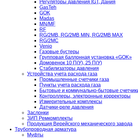
Регуляторы давления IGT, Дания
GasTeh
GOK
Madas
MN/MF
RF
RG/2MB, RG/2MB MIN, RG/2MB MAX
RG/2MC
Venio
Газовые бустеры
Групповая баллонная установка «GOK»
Домовенок 10 П(У), 25 П(У)
Стабилизаторы давления
Устройства учета расхода газа
Промышленные счетчики газа
Пункты учета расхода газа
Бытовые и коммунально-бытовые счетчики
Контроллеры, электронные корректоры
Измерительные комплексы
Датчики-реле давления
Заслонки
ЗИП Ремкомплекты
Продукция Верейского механического завода
Трубопроводная арматура
Муфты