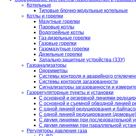
Котельные
Типовые блочно-модульные котельные
Котлы и горелки
Мазутные горелки
Паровые котлы
Водогрейные котлы
Газ-дизельные горелки
Газовые горелки
Газомазутные горелки
Дизельные горелки
Запально-защитные устройства (ЗЗУ)
Газоанализаторы
Одориметры
Системы контроля и аварийного отключен
Системы контроля загазованности
Сигнализаторы загазованности и измерит
Газорегуляторные пункты и установки
С основной и резервной линиями редуци
С основной и съемной обводной линией 
С одной линией редуцирования и байпас
С одной линией редуцирования (домовые
С двумя линиями при последовательной у
C двумя линиями при параллельной устан
Регуляторы давления газа