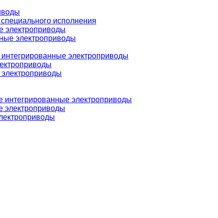
иводы
 специального исполнения
е электроприводы
ные электроприводы
интегрированные электроприводы
лектроприводы
 электроприводы
 интегрированные электроприводы
 электроприводы
лектроприводы