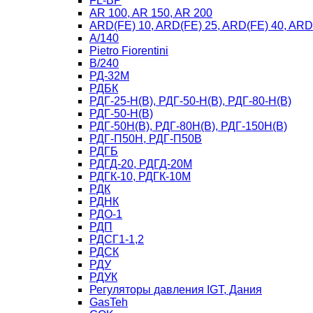
FL-BP
AR 100, AR 150, AR 200
ARD(FE) 10, ARD(FE) 25, ARD(FE) 40, ARD
A/140
Рietro Fiorentini
B/240
РД-32М
РДБК
РДГ-25-Н(В), РДГ-50-Н(В), РДГ-80-Н(В)
РДГ-50-Н(В)
РДГ-50Н(В), РДГ-80Н(В), РДГ-150Н(В)
РДГ-П50Н, РДГ-П50В
РДГБ
РДГД-20, РДГД-20М
РДГК-10, РДГК-10М
РДК
РДНК
РДО-1
РДП
РДСГ1-1,2
РДСК
РДУ
РДУК
Регуляторы давления IGT, Дания
GasTeh