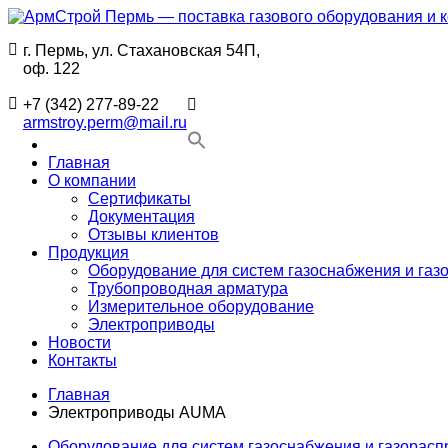
Перейти
к
г. Пермь, ул. Стахановская 54П,
содержимому
АрмСтрой
Поставки
оф. 122
Пермь
промышленного
—
газового
+7 (342) 277-89-22
поставка
оборудования
armstroy.perm@mail.ru
газового
и
оборудования
комплектующих
Главная
и
для
О компании
комплектующих
строительства
Сертификаты
для
в
Документация
строительства
Перми
Отзывы клиентов
инженерных
Продукция
сетей
Оборудование для систем газоснабжения и газ
в
Трубопроводная арматура
Перми
Измерительное оборудование
Электроприводы
Новости
Контакты
Главная
Электроприводы AUMA
Оборудование для систем газоснабжения и газорас