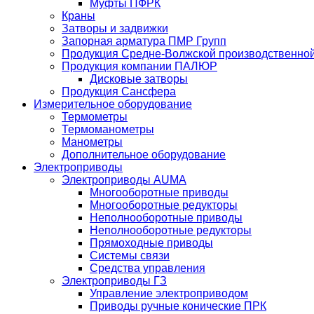
Муфты ПФРК
Краны
Затворы и задвижки
Запорная арматура ПМР Групп
Продукция Средне-Волжской производственно
Продукция компании ПАЛЮР
Дисковые затворы
Продукция Сансфера
Измерительное оборудование
Термометры
Термоманометры
Манометры
Дополнительное оборудование
Электроприводы
Электроприводы AUMA
Многооборотные приводы
Многооборотные редукторы
Неполнооборотные приводы
Неполнооборотные редукторы
Прямоходные приводы
Системы связи
Средства управления
Электроприводы ГЗ
Управление электроприводом
Приводы ручные конические ПРК