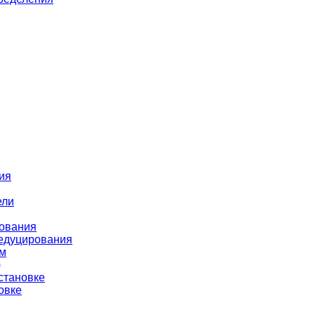
ия
ели
рования
редуцирования
ом
)
становке
овке