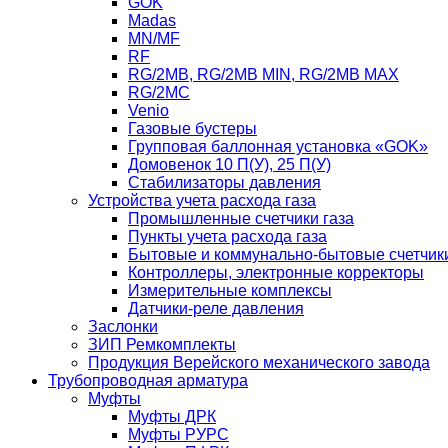
GOK
Madas
MN/MF
RF
RG/2MB, RG/2MB MIN, RG/2MB MAX
RG/2MC
Venio
Газовые бустеры
Групповая баллонная установка «GOK»
Домовенок 10 П(У), 25 П(У)
Стабилизаторы давления
Устройства учета расхода газа
Промышленные счетчики газа
Пункты учета расхода газа
Бытовые и коммунально-бытовые счетчики
Контроллеры, электронные корректоры
Измерительные комплексы
Датчики-реле давления
Заслонки
ЗИП Ремкомплекты
Продукция Верейского механического завода
Трубопроводная арматура
Муфты
Муфты ДРК
Муфты РУРС