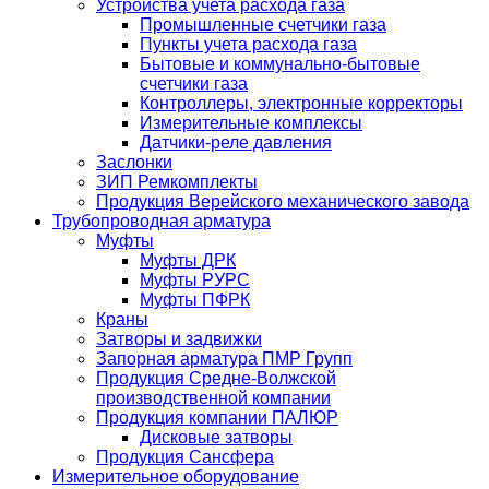
Устройства учета расхода газа
Промышленные счетчики газа
Пункты учета расхода газа
Бытовые и коммунально-бытовые
счетчики газа
Контроллеры, электронные корректоры
Измерительные комплексы
Датчики-реле давления
Заслонки
ЗИП Ремкомплекты
Продукция Верейского механического завода
Трубопроводная арматура
Муфты
Муфты ДРК
Муфты РУРС
Муфты ПФРК
Краны
Затворы и задвижки
Запорная арматура ПМР Групп
Продукция Средне-Волжской
производственной компании
Продукция компании ПАЛЮР
Дисковые затворы
Продукция Сансфера
Измерительное оборудование