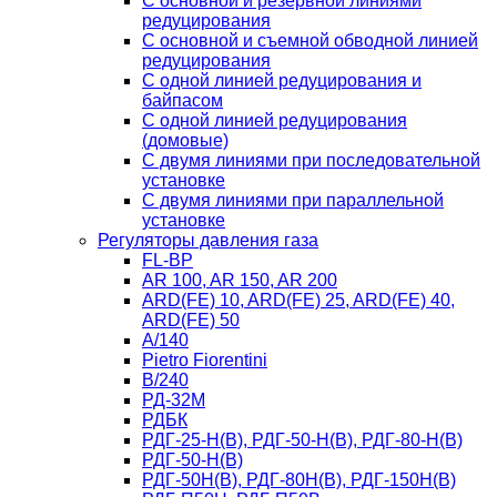
С основной и резервной линиями
редуцирования
С основной и съемной обводной линией
редуцирования
С одной линией редуцирования и
байпасом
С одной линией редуцирования
(домовые)
С двумя линиями при последовательной
установке
C двумя линиями при параллельной
установке
Регуляторы давления газа
FL-BP
AR 100, AR 150, AR 200
ARD(FE) 10, ARD(FE) 25, ARD(FE) 40,
ARD(FE) 50
A/140
Рietro Fiorentini
B/240
РД-32М
РДБК
РДГ-25-Н(В), РДГ-50-Н(В), РДГ-80-Н(В)
РДГ-50-Н(В)
РДГ-50Н(В), РДГ-80Н(В), РДГ-150Н(В)