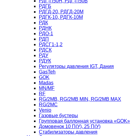
РДГ-П50Н, РДГ-П50В
РДГБ
РДГД-20, РДГД-20М
РДГК-10, РДГК-10М
РДК
РДНК
РДО-1
РДП
РДСГ1-1,2
РДСК
РДУ
РДУК
Регуляторы давления IGT, Дания
GasTeh
GOK
Madas
MN/MF
RF
RG/2MB, RG/2MB MIN, RG/2MB MAX
RG/2MC
Venio
Газовые бустеры
Групповая баллонная установка «GOK»
Домовенок 10 П(У), 25 П(У)
Стабилизаторы давления