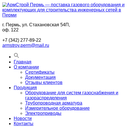
Перейти
к
содержимому
г. Пермь, ул. Стахановская 54П,
АрмСтрой
Поставки
оф. 122
Пермь
промышленного
—
газового
+7 (342) 277-89-22
поставка
оборудования
armstroy.perm@mail.ru
газового
и
оборудования
комплектующих
и
для
Главная
комплектующих
строительства
О компании
для
в
Сертификаты
строительства
Перми
Документация
инженерных
Отзывы клиентов
сетей
Продукция
в
Оборудование для систем газоснабжения и
Перми
газораспределения
Трубопроводная арматура
Измерительное оборудование
Электроприводы
Новости
Контакты