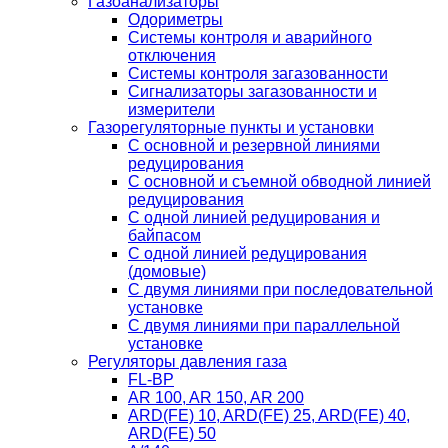
Газоанализаторы
Одориметры
Системы контроля и аварийного
отключения
Системы контроля загазованности
Сигнализаторы загазованности и
измерители
Газорегуляторные пункты и установки
С основной и резервной линиями
редуцирования
С основной и съемной обводной линией
редуцирования
С одной линией редуцирования и
байпасом
С одной линией редуцирования
(домовые)
С двумя линиями при последовательной
установке
C двумя линиями при параллельной
установке
Регуляторы давления газа
FL-BP
AR 100, AR 150, AR 200
ARD(FE) 10, ARD(FE) 25, ARD(FE) 40,
ARD(FE) 50