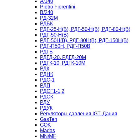
A/140
Рietro Fiorentini
B/240
РД-32М
РДБК
РДГ-25-Н(В), РДГ-50-Н(В), РДГ-80-Н(В)
РДГ-50-Н(В)
РДГ-50Н(В), РДГ-80Н(В), РДГ-150Н(В)
РДГ-П50Н, РДГ-П50В
РДГБ
РДГД-20, РДГД-20М
РДГК-10, РДГК-10М
РДК
РДНК
РДО-1
РДП
РДСГ1-1,2
РДСК
РДУ
РДУК
Регуляторы давления IGT, Дания
GasTeh
GOK
Madas
MN/MF