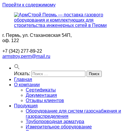
Перейти к содержимому
г. Пермь, ул. Стахановская 54П,
АрмСтрой
Поставки
оф. 122
Пермь
промышленного
—
газового
+7 (342) 277-89-22
поставка
оборудования
armstroy.perm@mail.ru
газового
и
оборудования
комплектующих
и
для
Искать:
Поиск
комплектующих
строительства
Главная
для
в
О компании
строительства
Перми
Сертификаты
инженерных
Документация
сетей
Отзывы клиентов
в
Продукция
Перми
Оборудование для систем газоснабжения и
газораспределения
Трубопроводная арматура
Измерительное оборудование