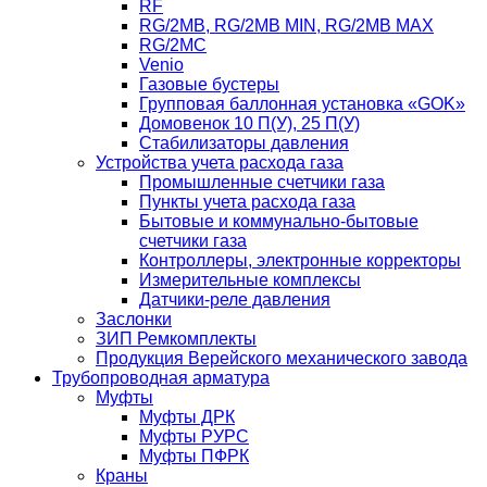
RF
RG/2MB, RG/2MB MIN, RG/2MB MAX
RG/2MC
Venio
Газовые бустеры
Групповая баллонная установка «GOK»
Домовенок 10 П(У), 25 П(У)
Стабилизаторы давления
Устройства учета расхода газа
Промышленные счетчики газа
Пункты учета расхода газа
Бытовые и коммунально-бытовые
счетчики газа
Контроллеры, электронные корректоры
Измерительные комплексы
Датчики-реле давления
Заслонки
ЗИП Ремкомплекты
Продукция Верейского механического завода
Трубопроводная арматура
Муфты
Муфты ДРК
Муфты РУРС
Муфты ПФРК
Краны