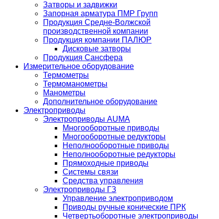
Затворы и задвижки
Запорная арматура ПМР Групп
Продукция Средне-Волжской
производственной компании
Продукция компании ПАЛЮР
Дисковые затворы
Продукция Сансфера
Измерительное оборудование
Термометры
Термоманометры
Манометры
Дополнительное оборудование
Электроприводы
Электроприводы AUMA
Многооборотные приводы
Многооборотные редукторы
Неполнооборотные приводы
Неполнооборотные редукторы
Прямоходные приводы
Системы связи
Средства управления
Электроприводы ГЗ
Управление электроприводом
Приводы ручные конические ПРК
Четвертьоборотные электроприводы