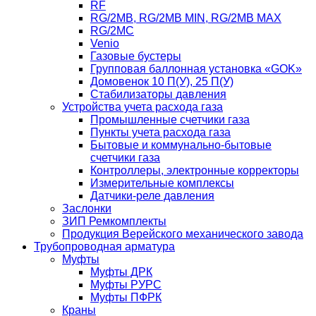
RF
RG/2MB, RG/2MB MIN, RG/2MB MAX
RG/2MC
Venio
Газовые бустеры
Групповая баллонная установка «GOK»
Домовенок 10 П(У), 25 П(У)
Стабилизаторы давления
Устройства учета расхода газа
Промышленные счетчики газа
Пункты учета расхода газа
Бытовые и коммунально-бытовые
счетчики газа
Контроллеры, электронные корректоры
Измерительные комплексы
Датчики-реле давления
Заслонки
ЗИП Ремкомплекты
Продукция Верейского механического завода
Трубопроводная арматура
Муфты
Муфты ДРК
Муфты РУРС
Муфты ПФРК
Краны