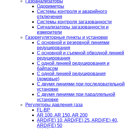
Газоанализаторы
Одориметры
Системы контроля и аварийного
отключения
Системы контроля загазованности
Сигнализаторы загазованности и
измерители
Газорегуляторные пункты и установки
С основной и резервной линиями
редуцирования
С основной и съемной обводной линией
редуцирования
С одной линией редуцирования и
байпасом
С одной линией редуцирования
(домовые)
С двумя линиями при последовательной
установке
C двумя линиями при параллельной
установке
Регуляторы давления газа
FL-BP
AR 100, AR 150, AR 200
ARD(FE) 10, ARD(FE) 25, ARD(FE) 40,
ARD(FE) 50