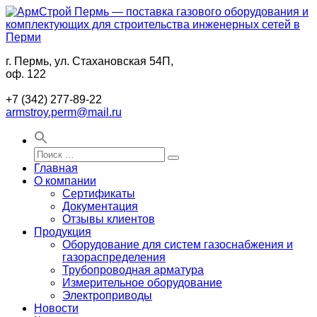
Перейти
к
содержимому
г. Пермь, ул. Стахановская 54П,
АрмСтрой
Поставки
оф. 122
Пермь
промышленного
—
газового
+7 (342) 277-89-22
поставка
оборудования
armstroy.perm@mail.ru
газового
и
оборудования
комплектующих
и
для
Искать:
комплектующих
строительства
Поиск
Главная
для
в
О компании
строительства
Перми
Сертификаты
инженерных
Документация
сетей
Отзывы клиентов
в
Продукция
Перми
Оборудование для систем газоснабжения и
газораспределения
Трубопроводная арматура
Измерительное оборудование
Электроприводы
Новости