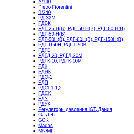
A/140
Рietro Fiorentini
B/240
РД-32М
РДБК
РДГ-25-Н(В), РДГ-50-Н(В), РДГ-80-Н(В)
РДГ-50-Н(В)
РДГ-50Н(В), РДГ-80Н(В), РДГ-150Н(В)
РДГ-П50Н, РДГ-П50В
РДГБ
РДГД-20, РДГД-20М
РДГК-10, РДГК-10М
РДК
РДНК
РДО-1
РДП
РДСГ1-1,2
РДСК
РДУ
РДУК
Регуляторы давления IGT, Дания
GasTeh
GOK
Madas
MN/MF