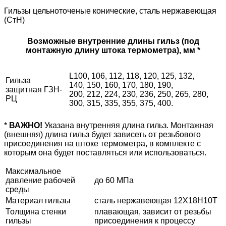
Гильзы цельноточеные конические, сталь нержавеющая
(СтН)
Возможные внутренние длины гильз (под
монтажную длину штока термометра), мм *
L100, 106, 112, 118, 120, 125, 132,
Гильза
140, 150, 160, 170, 180, 190,
защитная ГЗН-
200, 212, 224, 230, 236, 250, 265, 280,
РЦ
300, 315, 335, 355, 375, 400.
*
ВАЖНО!
Указана внутренняя длина гильз. Монтажная
(внешняя) длина гильз будет зависеть от резьбового
присоединения на штоке термометра, в комплекте с
которым она будет поставляться или использоваться.
Максимальное
давление рабочей
до 60 МПа
среды
Материал гильзы
сталь нержавеющая 12Х18Н10Т
Толщина стенки
плавающая, зависит от резьбы
гильзы
присоединения к процессу