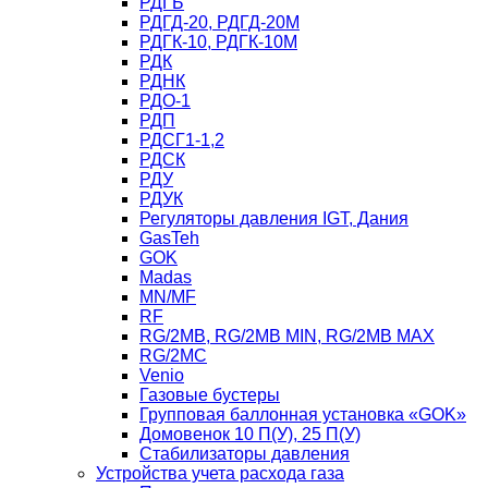
РДГБ
РДГД-20, РДГД-20М
РДГК-10, РДГК-10М
РДК
РДНК
РДО-1
РДП
РДСГ1-1,2
РДСК
РДУ
РДУК
Регуляторы давления IGT, Дания
GasTeh
GOK
Madas
MN/MF
RF
RG/2MB, RG/2MB MIN, RG/2MB MAX
RG/2MC
Venio
Газовые бустеры
Групповая баллонная установка «GOK»
Домовенок 10 П(У), 25 П(У)
Стабилизаторы давления
Устройства учета расхода газа