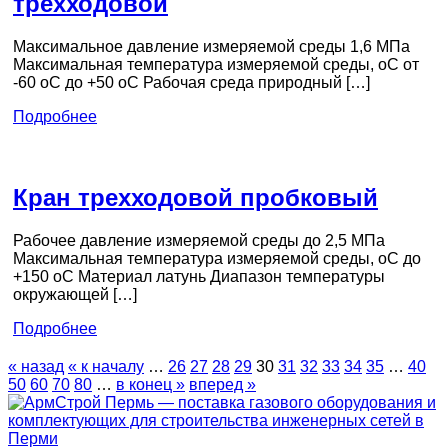
трехходовой
Максимальное давление измеряемой среды 1,6 МПа
Максимальная температура измеряемой среды, оС от
-60 оС до +50 оС Рабочая среда природный […]
Подробнее
Кран трехходовой пробковый
Рабочее давление измеряемой среды до 2,5 МПа
Максимальная температура измеряемой среды, оС до
+150 оС Материал латунь Диапазон температуры
окружающей […]
Подробнее
« назад
« к началу
…
26
27
28
29
30
31
32
33
34
35
…
40
50
60
70
80
…
в конец »
вперед »