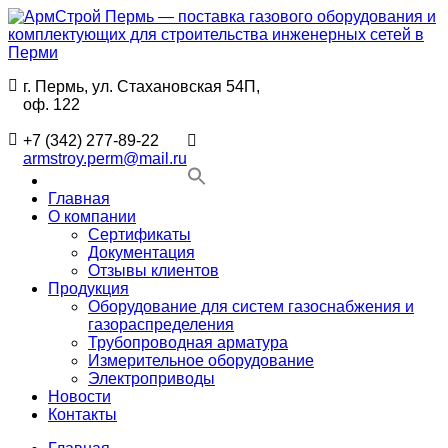
Перейти
к
содержимому
г. Пермь, ул. Стахановская 54П,
АрмСтрой
Поставки
оф. 122
Пермь
промышленного
—
газового
+7 (342) 277-89-22
поставка
оборудования
armstroy.perm@mail.ru
газового
и
оборудования
комплектующих
Главная
и
для
О компании
комплектующих
строительства
Сертификаты
для
в
Документация
строительства
Перми
Отзывы клиентов
инженерных
Продукция
сетей
Оборудование для систем газоснабжения и
в
газораспределения
Перми
Трубопроводная арматура
Измерительное оборудование
Электроприводы
Новости
Контакты