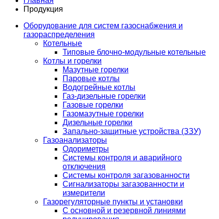
Главная
Продукция
Оборудование для систем газоснабжения и
газораспределения
Котельные
Типовые блочно-модульные котельные
Котлы и горелки
Мазутные горелки
Паровые котлы
Водогрейные котлы
Газ-дизельные горелки
Газовые горелки
Газомазутные горелки
Дизельные горелки
Запально-защитные устройства (ЗЗУ)
Газоанализаторы
Одориметры
Системы контроля и аварийного
отключения
Системы контроля загазованности
Сигнализаторы загазованности и
измерители
Газорегуляторные пункты и установки
С основной и резервной линиями