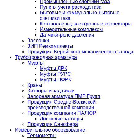
Промышленные счетчики газа
Пункты учета расхода газа
Бытовые и коммунально-бытовые
счетчики газа
Контроллеры, электронные корректоры
Измерительные комплексы
Датчики-реле давления
Заслонки
ЗИП Ремкомплекты
Продукция Верейского механического завода
Трубопроводная арматура
Муфты
Муфты ДРК
Муфты РУРС
Муфты ПФРК
Краны
Затворы и задвижки
Запорная арматура ПМР Групп
Продукция Средне-Волжской
производственной компании
Продукция компании ПАЛЮР
Дисковые затворы
Продукция Сансфера
Измерительное оборудование
Термометры