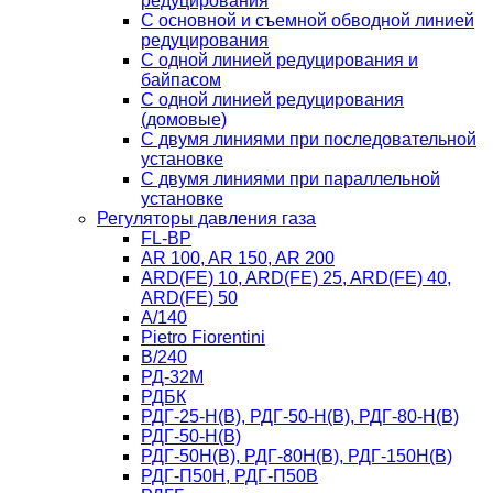
редуцирования
С основной и съемной обводной линией
редуцирования
С одной линией редуцирования и
байпасом
С одной линией редуцирования
(домовые)
С двумя линиями при последовательной
установке
C двумя линиями при параллельной
установке
Регуляторы давления газа
FL-BP
AR 100, AR 150, AR 200
ARD(FE) 10, ARD(FE) 25, ARD(FE) 40,
ARD(FE) 50
A/140
Рietro Fiorentini
B/240
РД-32М
РДБК
РДГ-25-Н(В), РДГ-50-Н(В), РДГ-80-Н(В)
РДГ-50-Н(В)
РДГ-50Н(В), РДГ-80Н(В), РДГ-150Н(В)
РДГ-П50Н, РДГ-П50В